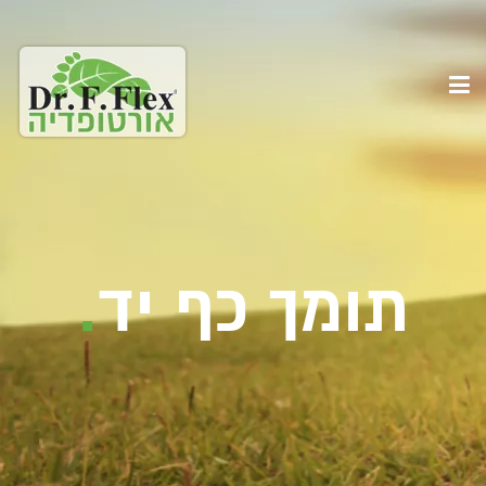
תומך כף יד
.