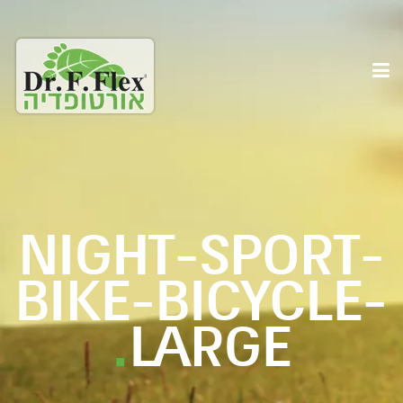
NIGHT-SPORT-
BIKE-BICYCLE-
.
LARGE