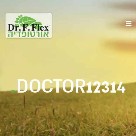
.
DOCTOR12314