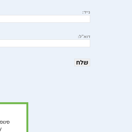
נייד:
דוא"ל: