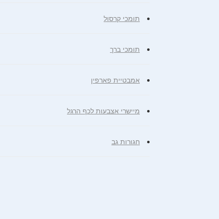
תומכי קרסול
תומכי ברך
אמבטיית פארפין
מיישרי אצבעות לכף הרגל
חגורות גב