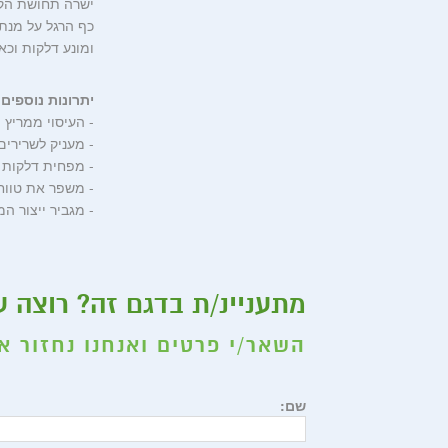
ישרה תחושת הקלה
כף הרגל על מנת
ומונע דלקות וכא
יתרונות נוספים 
- העיסוי ממריץ
- מעניק לשרירים
- מפחית דלקות 
- משפר את טווח
- מגביר ייצור המ
מתעניינ/ת בדגם זה? רוצה ע
השאר/י פרטים ואנחנו נחזור א
שם: