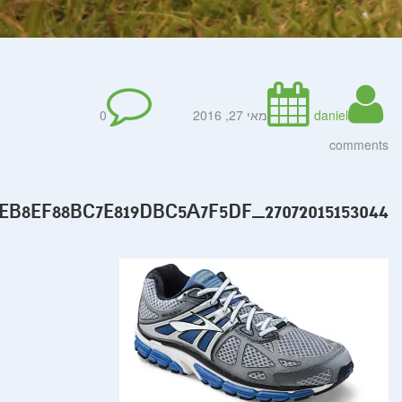
daniel
מאי 27, 2016
0
comments
1EB8EF88BC7E819DBC5A7F5DF_27072015153044