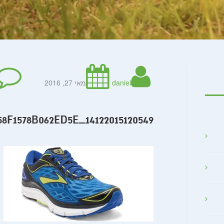
daniel
מאי 27, 2016
F1578B062ED5E_14122015120549