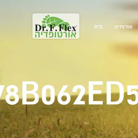
אודותינו
בית
8B062ED5E