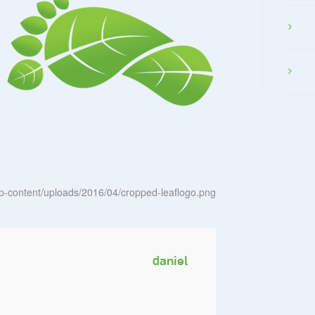
wp-content/uploads/2016/04/cropped-leaflogo.png
daniel